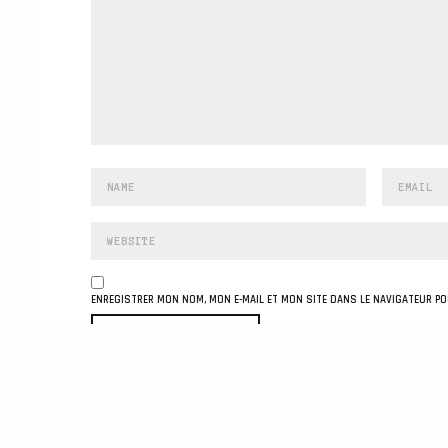
ENREGISTRER MON NOM, MON E-MAIL ET MON SITE DANS LE NAVIGATEUR P
This site uses Akismet to reduce spam.
data is processed
.